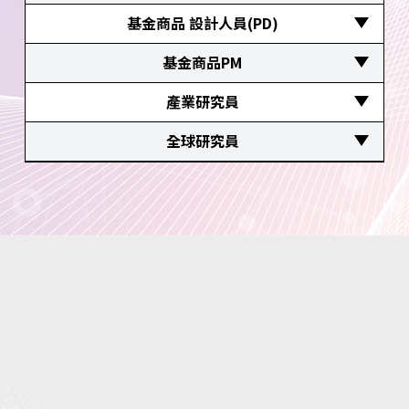
協助客戶進行投資理財規劃
具備投信投顧業務員資格者
基金商品 設計人員(PD) 
大學以上會計學系或商業管理相關系所畢業
提供投資理財商品的諮詢服務
1年以上工作經驗者尤佳
負責法人及VIP客戶的綜合資產管理
應屆畢業生或有正職工作經驗者
基金商品PM 
立即應徵
大學畢業
熟悉投信、金融證券相關法令之規範或金融相關
大學以上畢業
應屆畢業生或有正職工作經驗者
產業研究員 
商品及巿場動向，包括國內投信基金、境外基金
熟悉投信、金融相關商品及巿場動向，包括國內
立即應徵
等
立即應徵
具投信業務人員法定資格證照 (以下其一：證券分
全球研究員 
投信基金、境外基金等
大學畢業
析人員、投信投顧業務員、證券高級業務員、信
大學畢業
具投信業務人員法定資格證照 (以下其一：證券分
託業務員+投信投顧法規)
析人員、投信投顧業務員、證券高級業務員、信
具2年以上產業研究經驗
立即應徵
託業務員+投信投顧法規)
立即應徵
大學畢業
具備2年以上全球總經或產業研究經驗
大學畢業
立即應徵
立即應徵