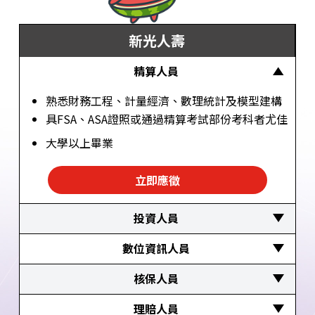
新光人壽
精算人員 
熟悉財務工程、計量經濟、數理統計及模型建構
具FSA、ASA證照或通過精算考試部份考科者尤佳
大學以上畢業
立即應徵
投資人員 
擅長金融市場資料蒐集分析、金融產品風險評估
數位資訊人員 
與決策
有志往程式設計、APP開發、大數據分析、數位
核保人員 
大學以上畢業
平台規劃、使用者體驗規劃發展，並具創新思維
具醫護、醫管、法律專業知識與背景
理賠人員 
者