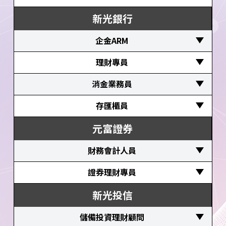
具壽險管理學會核保人員證照或通過部分考科尤
立即應徵
大學以上畢業、資訊相關科系
具法律、法務專業知識背景
新光銀行
佳
具壽險管理學會理賠人員證照或通過部分考科尤
大學以上畢業、保險相關科系或醫護背景者
企金ARM 
佳
立即應徵
大學以上畢業、法律相關科系或保險相關科系
具財務分析及數據分析能力，對金融產業趨勢有
理財專員 
立即應徵
興趣者，修過會計或財報分析相關學分，商管學
對金融商品銷售與投資理財有興趣者
消金業務員 
立即應徵
系尤佳
具備高度抗壓性、主動積極，企圖挑戰高薪者
英文能力：TOEIC600分以上尤佳
對金融商品銷售與投資理財有興趣者
存匯櫃員 
具金融相關證照者尤佳，具信託業務員、人身保
證照資格：取得初階授信者尤佳
具備高度抗壓性、主動積極，企圖挑戰高薪者
險業務員、投信投顧證照者優先面談
親和力佳具服務熱忱，學習及工作態度積極，對
元富證券
國內外大學以上畢(商學相關科系尤佳)
具金融相關證照者尤佳，具信託業務員、人身保
１年以上工作經驗者尤佳
金融業有高度興趣
險業務員、投信投顧證照者優先面談
財務會計人員 
國內外大學以上畢(商學相關科系尤佳)
應屆畢業生或正職工作經驗者
１年以上工作經驗者尤佳
立即應徵
具金融相關證照者尤佳，具銀行內部控制與內部
審核廠商費用、各類請款核銷憑證審核
證券理財專員 
國內外大學以上畢(商學相關科系尤佳)
稽核測驗、信託業業務人員任一證照者優先面談
立即應徵
分公司帳務處理及相關各類稅務申報
負責證券、期貨、選擇權之開發及接單
新光投信
國內外大學以上畢(商學相關科系尤佳)
金融商品會計處理
立即應徵
協銷各項金融商品（如：基金、保險及結構型商
結帳作業、相關月結報表編制
儲備投資理財顧問 
品）
立即應徵
配合會計師查帳作業及財務報表編製