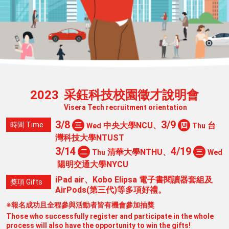
2023
采鈺科技校園徵才說明會
Visera Tech recruitment orientation
3/8
3/9
時間
Time
中央大學NCU、
台
三
四
Wed
Thu
灣科技大學NTUST
3/14
4/19
清華大學NTHU、
二
三
Thu
Wed
陽明交通大學NYCU
iPad air、Kobo Elipsa 電子書閱讀器套組及
獎項
Gifts
AirPods(第三代)等多項好禮。
※報名成功且全程參與活動者皆有機會參加抽獎
Those who successfully register and participate in the whole
process will also have the opportunity to win the gifts!